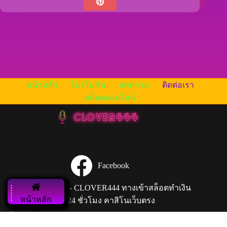
หน้าหลัก
โปรโมชั่น
บทความ
ติดต่อเรา
สล็อตออนไลน์
Facebook
Copyright © 2026 - CLOVER444 ทางเข้าสล็อตทำเงิน
หน้าหลัก
ตลอด 24 ชั่วโมง คาสิโนเว็บตรง
โปรโมชั่น